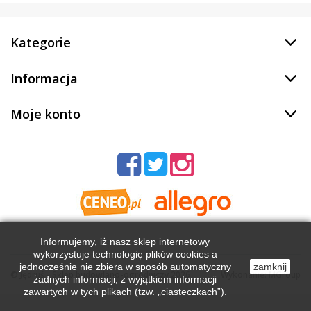
Kategorie
Informacja
Moje konto
Informujemy, iż nasz sklep internetowy
wykorzystuje technologię plików cookies a
jednocześnie nie zbiera w sposób automatyczny
zamknij
©
Jędruś - Sklep budowlano-ogrodniczy
2026
Wykonanie:
MGroup
żadnych informacji, z wyjątkiem informacji
zawartych w tych plikach (tzw. „ciasteczkach”).