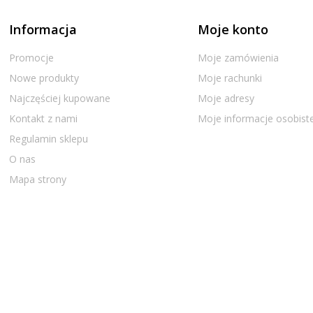
Informacja
Moje konto
Promocje
Moje zamówienia
Nowe produkty
Moje rachunki
Najczęściej kupowane
Moje adresy
Kontakt z nami
Moje informacje osobist
Regulamin sklepu
O nas
Mapa strony