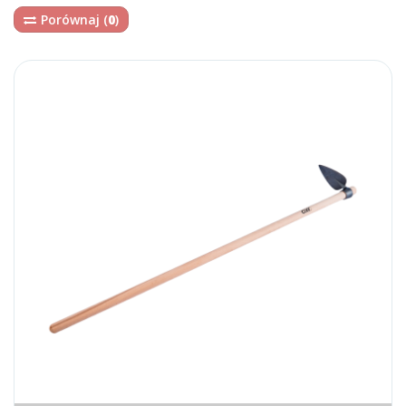
Porównaj (
0
)