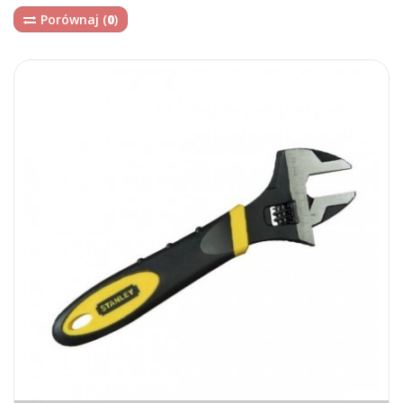
Porównaj (
0
)