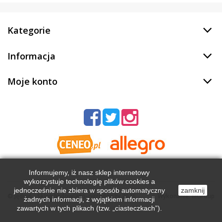
Kategorie
Informacja
Moje konto
Informujemy, iż nasz sklep internetowy
wykorzystuje technologię plików cookies a
jednocześnie nie zbiera w sposób automatyczny
zamknij
©
Jędruś - Sklep budowlano-ogrodniczy
2026
Wykonanie:
MGroup
żadnych informacji, z wyjątkiem informacji
zawartych w tych plikach (tzw. „ciasteczkach”).