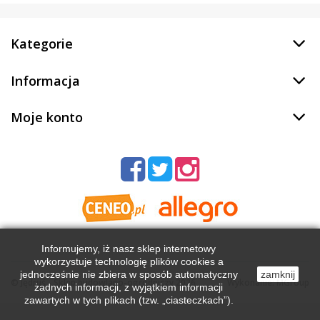
Kategorie
Informacja
Moje konto
Informujemy, iż nasz sklep internetowy
wykorzystuje technologię plików cookies a
jednocześnie nie zbiera w sposób automatyczny
zamknij
©
Jędruś - Sklep budowlano-ogrodniczy
2026
Wykonanie:
MGroup
żadnych informacji, z wyjątkiem informacji
zawartych w tych plikach (tzw. „ciasteczkach”).