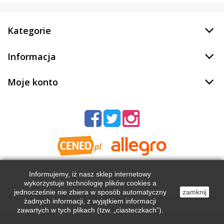
Kategorie
Informacja
Moje konto
Informujemy, iż nasz sklep internetowy
wykorzystuje technologię plików cookies a
jednocześnie nie zbiera w sposób automatyczny
zamknij
©
Jędruś - Sklep budowlano-ogrodniczy
2026
Wykonanie:
MGroup
żadnych informacji, z wyjątkiem informacji
zawartych w tych plikach (tzw. „ciasteczkach”).