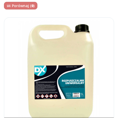
Porównaj (
0
)