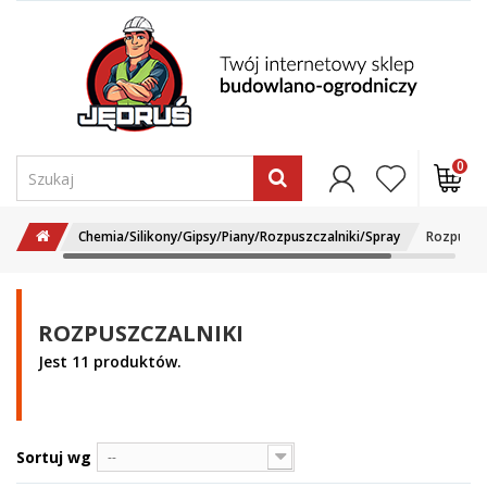
0
Chemia/Silikony/Gipsy/Piany/Rozpuszczalniki/Spray
Rozpuszcz
ROZPUSZCZALNIKI
Jest 11 produktów.
Sortuj wg
--